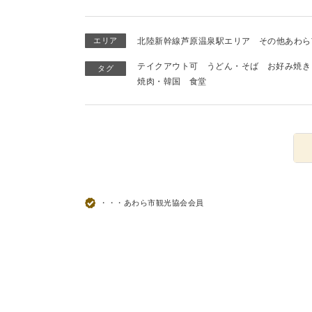
エリア
北陸新幹線芦原温泉駅エリア
その他あわら
テイクアウト可
うどん・そば
お好み焼き
タグ
焼肉・韓国
食堂
・・・あわら市観光協会会員