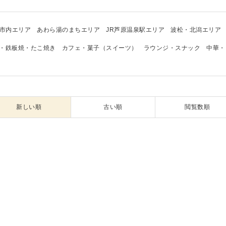
市内エリア
あわら湯のまちエリア
JR芦原温泉駅エリア
波松・北潟エリア
・鉄板焼・たこ焼き
カフェ・菓子（スイーツ）
ラウンジ・スナック
中華・
新しい順
古い順
閲覧数順