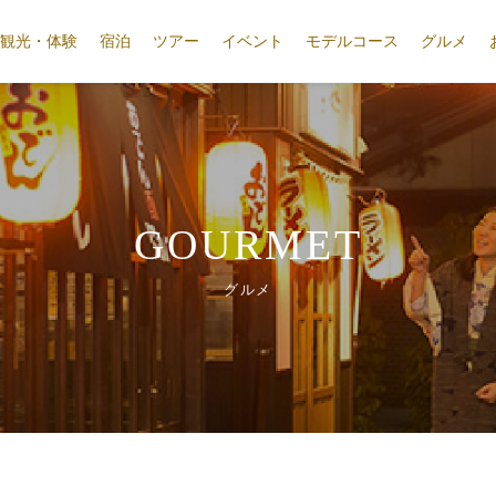
観光・体験
宿泊
ツアー
イベント
モデルコース
グルメ
GOURMET
グルメ