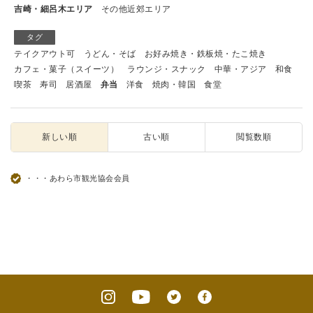
吉崎・細呂木エリア
その他近郊エリア
タグ
テイクアウト可
うどん・そば
お好み焼き・鉄板焼・たこ焼き
カフェ・菓子（スイーツ）
ラウンジ・スナック
中華・アジア
和食
喫茶
寿司
居酒屋
弁当
洋食
焼肉・韓国
食堂
新しい順
古い順
閲覧数順
・・・あわら市観光協会会員