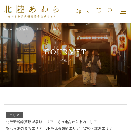
あわら市観光協会
グルメ
弁当
GOURMET
グルメ
エリア
北陸新幹線芦原温泉駅エリア
その他あわら市内エリア
あわら湯のまちエリア
JR芦原温泉駅エリア
波松・北潟エリア