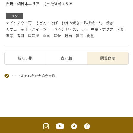
吉崎・細呂木エリア
その他近郊エリア
タグ
テイクアウト可
うどん・そば
お好み焼き・鉄板焼・たこ焼き
カフェ・菓子（スイーツ）
ラウンジ・スナック
中華・アジア
和食
喫茶
寿司
居酒屋
弁当
洋食
焼肉・韓国
食堂
新しい順
古い順
閲覧数順
・・・あわら市観光協会会員