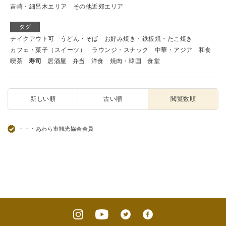
吉崎・細呂木エリア
その他近郊エリア
タグ
テイクアウト可
うどん・そば
お好み焼き・鉄板焼・たこ焼き
カフェ・菓子（スイーツ）
ラウンジ・スナック
中華・アジア
和食
喫茶
寿司
居酒屋
弁当
洋食
焼肉・韓国
食堂
新しい順
古い順
閲覧数順
・・・あわら市観光協会会員