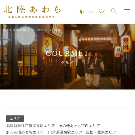
あわら市観光協会
グルメ
寿司
GOURMET
グルメ
エリア
北陸新幹線芦原温泉駅エリア
その他あわら市内エリア
あわら湯のまちエリア
JR芦原温泉駅エリア
波松・北潟エリア