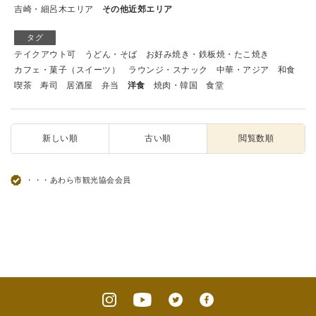
吉崎・細呂木エリア
その他近郊エリア
タグ
テイクアウト可
うどん・そば
お好み焼き・鉄板焼・たこ焼き
カフェ・菓子（スイーツ）
ラウンジ・スナック
中華・アジア
和食
喫茶
寿司
居酒屋
弁当
洋食
焼肉・韓国
食堂
新しい順
古い順
閲覧数順
・・・あわら市観光協会会員