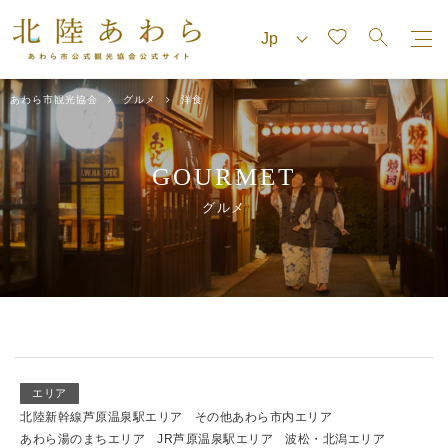
あわら市観光協会
グルメ
洋食
GOURMET
グルメ
エリア
北陸新幹線芦原温泉駅エリア
その他あわら市内エリア
あわら湯のまちエリア
JR芦原温泉駅エリア
波松・北潟エリア