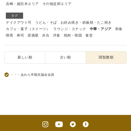
吉崎・細呂木エリア
その他近郊エリア
タグ
テイクアウト可
うどん・そば
お好み焼き・鉄板焼・たこ焼き
カフェ・菓子（スイーツ）
ラウンジ・スナック
中華・アジア
和食
喫茶
寿司
居酒屋
弁当
洋食
焼肉・韓国
食堂
新しい順
古い順
閲覧数順
・・・あわら市観光協会会員