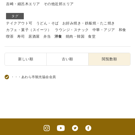
吉崎・細呂木エリア
その他近郊エリア
タグ
テイクアウト可
うどん・そば
お好み焼き・鉄板焼・たこ焼き
カフェ・菓子（スイーツ）
ラウンジ・スナック
中華・アジア
和食
喫茶
寿司
居酒屋
弁当
洋食
焼肉・韓国
食堂
新しい順
古い順
閲覧数順
・・・あわら市観光協会会員