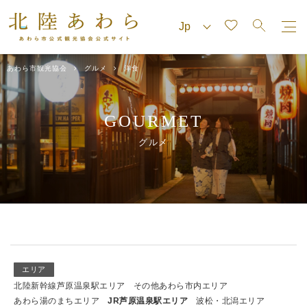
あわら市観光協会
グルメ
洋食
GOURMET
グルメ
エリア
北陸新幹線芦原温泉駅エリア
その他あわら市内エリア
あわら湯のまちエリア
JR芦原温泉駅エリア
波松・北潟エリア