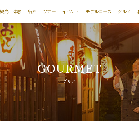
観光・体験
宿泊
ツアー
イベント
モデルコース
グルメ
GOURMET
グルメ