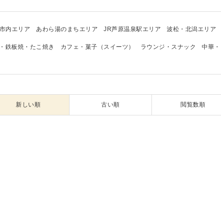
市内エリア
あわら湯のまちエリア
JR芦原温泉駅エリア
波松・北潟エリア
・鉄板焼・たこ焼き
カフェ・菓子（スイーツ）
ラウンジ・スナック
中華・
新しい順
古い順
閲覧数順