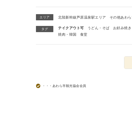
エリア
北陸新幹線芦原温泉駅エリア
その他あわら
テイクアウト可
うどん・そば
お好み焼き
タグ
焼肉・韓国
食堂
・・・あわら市観光協会会員