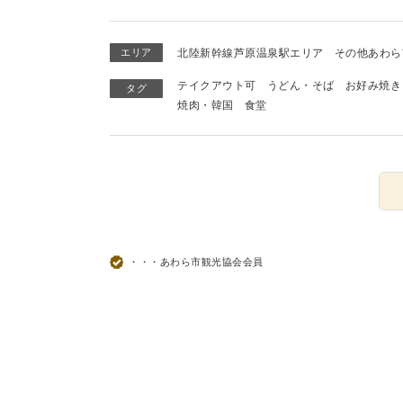
エリア
北陸新幹線芦原温泉駅エリア
その他あわら
テイクアウト可
うどん・そば
お好み焼き
タグ
焼肉・韓国
食堂
・・・あわら市観光協会会員