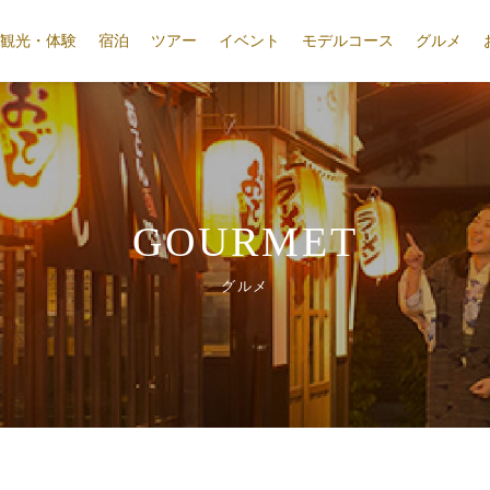
観光・体験
宿泊
ツアー
イベント
モデルコース
グルメ
GOURMET
グルメ