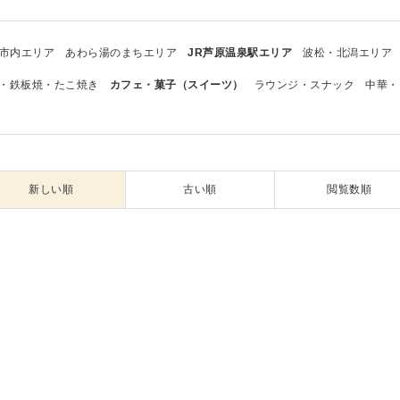
市内エリア
あわら湯のまちエリア
JR芦原温泉駅エリア
波松・北潟エリア
・鉄板焼・たこ焼き
カフェ・菓子（スイーツ）
ラウンジ・スナック
中華・
新しい順
古い順
閲覧数順