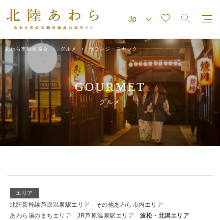
あわら市観光協会
グルメ
ラウンジ・スナック
GOURMET
グルメ
エリア
北陸新幹線芦原温泉駅エリア
その他あわら市内エリア
あわら湯のまちエリア
JR芦原温泉駅エリア
波松・北潟エリア