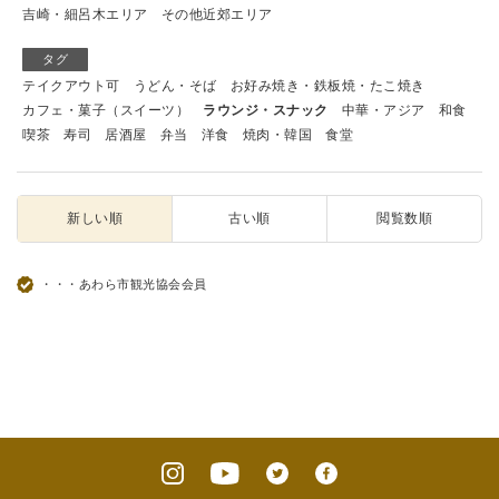
吉崎・細呂木エリア
その他近郊エリア
タグ
テイクアウト可
うどん・そば
お好み焼き・鉄板焼・たこ焼き
カフェ・菓子（スイーツ）
ラウンジ・スナック
中華・アジア
和食
喫茶
寿司
居酒屋
弁当
洋食
焼肉・韓国
食堂
新しい順
古い順
閲覧数順
・・・あわら市観光協会会員