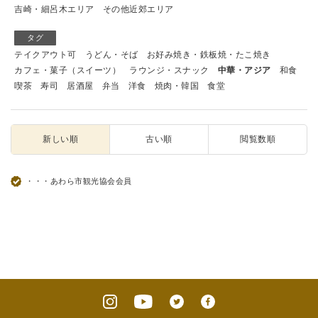
吉崎・細呂木エリア
その他近郊エリア
タグ
テイクアウト可
うどん・そば
お好み焼き・鉄板焼・たこ焼き
カフェ・菓子（スイーツ）
ラウンジ・スナック
中華・アジア
和食
喫茶
寿司
居酒屋
弁当
洋食
焼肉・韓国
食堂
新しい順
古い順
閲覧数順
・・・あわら市観光協会会員