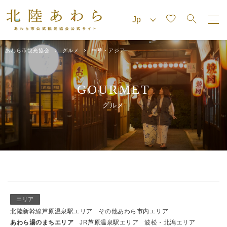
あわら市観光協会
グルメ
中華・アジア
GOURMET
グルメ
エリア
北陸新幹線芦原温泉駅エリア
その他あわら市内エリア
あわら湯のまちエリア
JR芦原温泉駅エリア
波松・北潟エリア