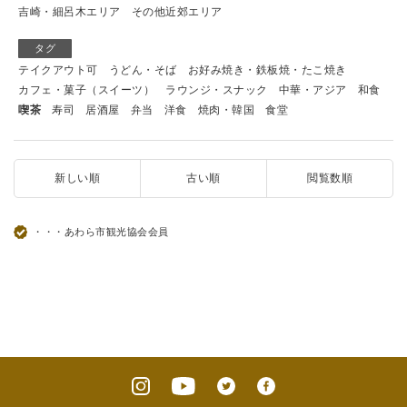
吉崎・細呂木エリア
その他近郊エリア
タグ
テイクアウト可
うどん・そば
お好み焼き・鉄板焼・たこ焼き
カフェ・菓子（スイーツ）
ラウンジ・スナック
中華・アジア
和食
喫茶
寿司
居酒屋
弁当
洋食
焼肉・韓国
食堂
新しい順
古い順
閲覧数順
・・・あわら市観光協会会員