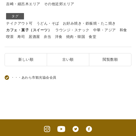
吉崎・細呂木エリア
その他近郊エリア
タグ
テイクアウト可
うどん・そば
お好み焼き・鉄板焼・たこ焼き
カフェ・菓子（スイーツ）
ラウンジ・スナック
中華・アジア
和食
喫茶
寿司
居酒屋
弁当
洋食
焼肉・韓国
食堂
新しい順
古い順
閲覧数順
・・・あわら市観光協会会員