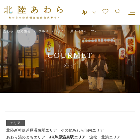
あわら市観光協会
グルメ
カフェ・菓子（スイーツ）
GOURMET
グルメ
エリア
北陸新幹線芦原温泉駅エリア
その他あわら市内エリア
あわら湯のまちエリア
JR芦原温泉駅エリア
波松・北潟エリア