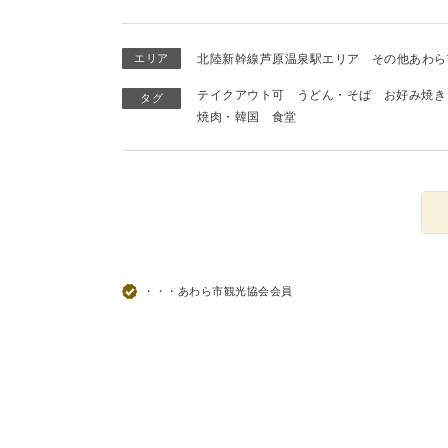
エリア
北陸新幹線芦原温泉駅エリア
その他あわら
テイクアウト可
うどん・そば
お好み焼き
タグ
焼肉・韓国
食堂
・・・あわら市観光協会会員