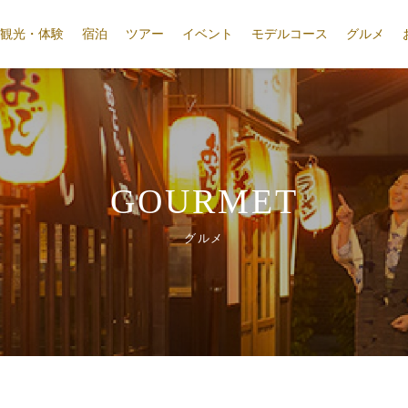
観光・体験
宿泊
ツアー
イベント
モデルコース
グルメ
GOURMET
グルメ