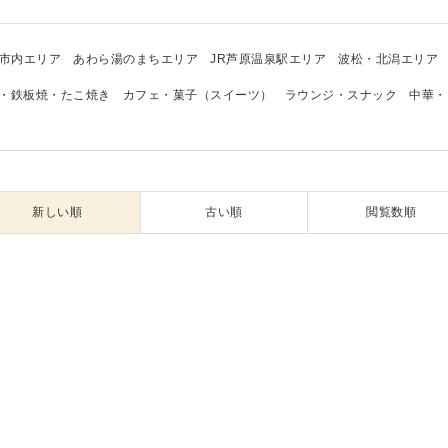
市内エリア
あわら湯のまちエリア
JR芦原温泉駅エリア
波松・北潟エリア
・鉄板焼・たこ焼き
カフェ・菓子（スイーツ）
ラウンジ・スナック
中華・
新しい順
古い順
閲覧数順