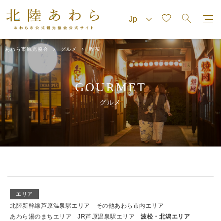
あわら市観光協会
グルメ
喫茶
GOURMET
グルメ
エリア
北陸新幹線芦原温泉駅エリア
その他あわら市内エリア
あわら湯のまちエリア
JR芦原温泉駅エリア
波松・北潟エリア