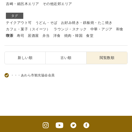
吉崎・細呂木エリア
その他近郊エリア
タグ
テイクアウト可
うどん・そば
お好み焼き・鉄板焼・たこ焼き
カフェ・菓子（スイーツ）
ラウンジ・スナック
中華・アジア
和食
喫茶
寿司
居酒屋
弁当
洋食
焼肉・韓国
食堂
新しい順
古い順
閲覧数順
・・・あわら市観光協会会員