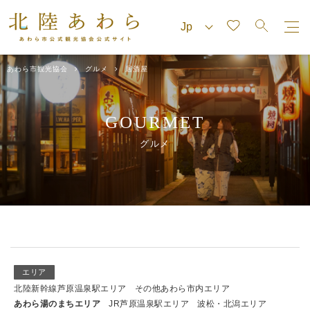
あわら市観光協会
グルメ
居酒屋
GOURMET
グルメ
エリア
北陸新幹線芦原温泉駅エリア
その他あわら市内エリア
あわら湯のまちエリア
JR芦原温泉駅エリア
波松・北潟エリア