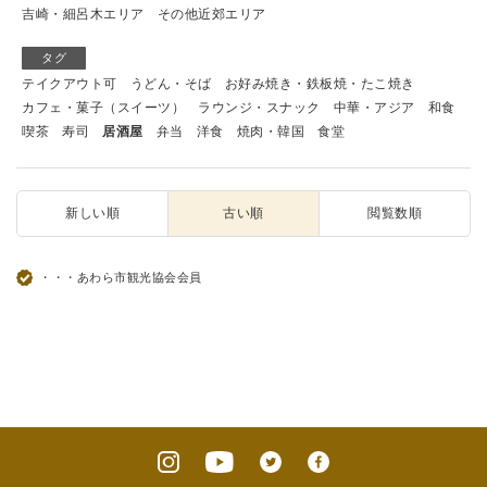
吉崎・細呂木エリア
その他近郊エリア
タグ
テイクアウト可
うどん・そば
お好み焼き・鉄板焼・たこ焼き
カフェ・菓子（スイーツ）
ラウンジ・スナック
中華・アジア
和食
喫茶
寿司
居酒屋
弁当
洋食
焼肉・韓国
食堂
新しい順
古い順
閲覧数順
・・・あわら市観光協会会員