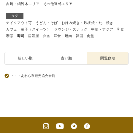
吉崎・細呂木エリア
その他近郊エリア
タグ
テイクアウト可
うどん・そば
お好み焼き・鉄板焼・たこ焼き
カフェ・菓子（スイーツ）
ラウンジ・スナック
中華・アジア
和食
喫茶
寿司
居酒屋
弁当
洋食
焼肉・韓国
食堂
新しい順
古い順
閲覧数順
・・・あわら市観光協会会員