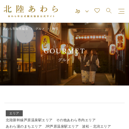
あわら市観光協会
グルメ
寿司
GOURMET
グルメ
エリア
北陸新幹線芦原温泉駅エリア
その他あわら市内エリア
あわら湯のまちエリア
JR芦原温泉駅エリア
波松・北潟エリア