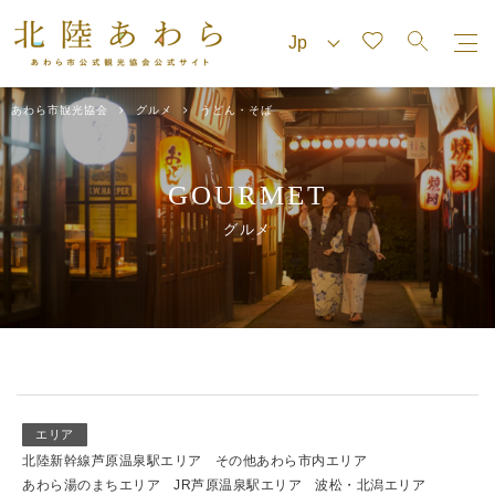
あわら市観光協会
グルメ
うどん・そば
GOURMET
グルメ
エリア
北陸新幹線芦原温泉駅エリア
その他あわら市内エリア
あわら湯のまちエリア
JR芦原温泉駅エリア
波松・北潟エリア