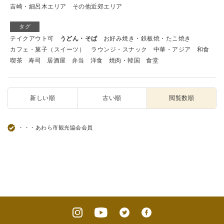
吉崎・細呂木エリア
その他近郊エリア
タグ
テイクアウト可
うどん・そば
お好み焼き・鉄板焼・たこ焼き
カフェ・菓子（スイーツ）
ラウンジ・スナック
中華・アジア
和食
喫茶
寿司
居酒屋
弁当
洋食
焼肉・韓国
食堂
新しい順
古い順
閲覧数順
・・・あわら市観光協会会員