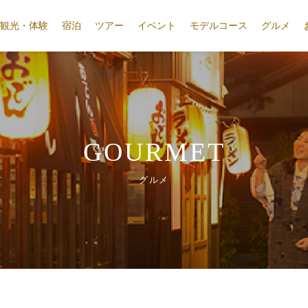
観光・体験
宿泊
ツアー
イベント
モデルコース
グルメ
GOURMET
グルメ