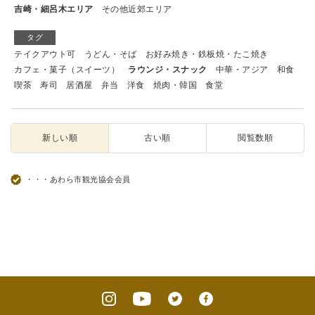
吉崎・細呂木エリア
その他近郊エリア
タグ
テイクアウト可
うどん・そば
お好み焼き・鉄板焼・たこ焼き
カフェ・菓子（スイーツ）
ラウンジ・スナック
中華・アジア
和食
喫茶
寿司
居酒屋
弁当
洋食
焼肉・韓国
食堂
新しい順
古い順
閲覧数順
・・・あわら市観光協会会員