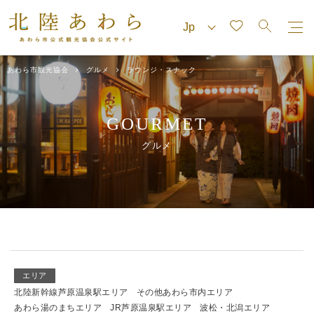
あわら市観光協会
グルメ
ラウンジ・スナック
GOURMET
グルメ
エリア
北陸新幹線芦原温泉駅エリア
その他あわら市内エリア
あわら湯のまちエリア
JR芦原温泉駅エリア
波松・北潟エリア