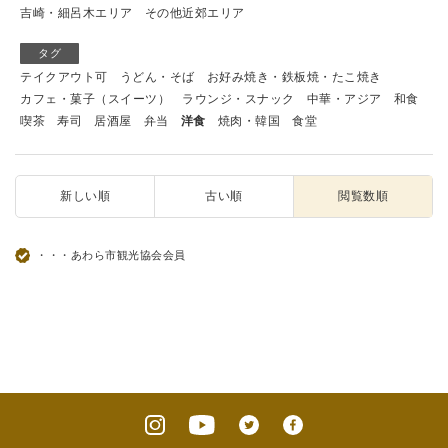
吉崎・細呂木エリア
その他近郊エリア
タグ
テイクアウト可
うどん・そば
お好み焼き・鉄板焼・たこ焼き
カフェ・菓子（スイーツ）
ラウンジ・スナック
中華・アジア
和食
喫茶
寿司
居酒屋
弁当
洋食
焼肉・韓国
食堂
新しい順
古い順
閲覧数順
・・・あわら市観光協会会員