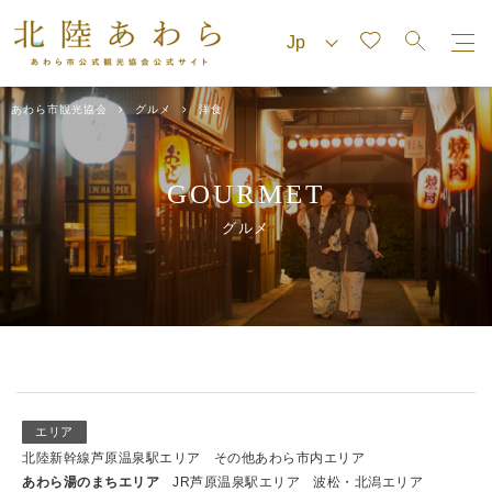
あわら市観光協会
グルメ
洋食
GOURMET
グルメ
エリア
北陸新幹線芦原温泉駅エリア
その他あわら市内エリア
あわら湯のまちエリア
JR芦原温泉駅エリア
波松・北潟エリア