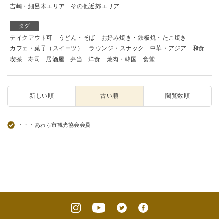
吉崎・細呂木エリア
その他近郊エリア
タグ
テイクアウト可
うどん・そば
お好み焼き・鉄板焼・たこ焼き
カフェ・菓子（スイーツ）
ラウンジ・スナック
中華・アジア
和食
喫茶
寿司
居酒屋
弁当
洋食
焼肉・韓国
食堂
新しい順
古い順
閲覧数順
・・・あわら市観光協会会員