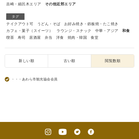
吉崎・細呂木エリア
その他近郊エリア
タグ
テイクアウト可
うどん・そば
お好み焼き・鉄板焼・たこ焼き
カフェ・菓子（スイーツ）
ラウンジ・スナック
中華・アジア
和食
喫茶
寿司
居酒屋
弁当
洋食
焼肉・韓国
食堂
新しい順
古い順
閲覧数順
・・・あわら市観光協会会員