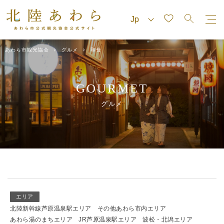
あわら市観光協会
グルメ
和食
GOURMET
グルメ
エリア
北陸新幹線芦原温泉駅エリア
その他あわら市内エリア
あわら湯のまちエリア
JR芦原温泉駅エリア
波松・北潟エリア