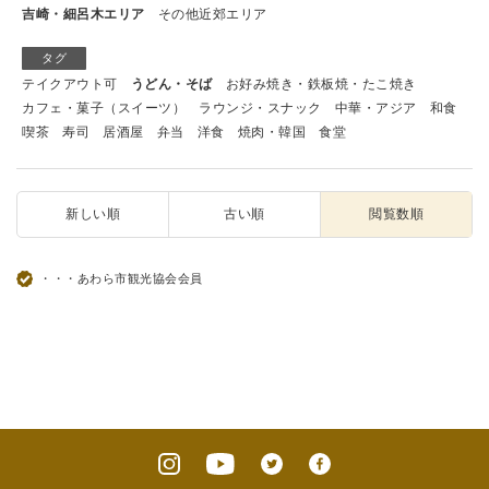
吉崎・細呂木エリア
その他近郊エリア
タグ
テイクアウト可
うどん・そば
お好み焼き・鉄板焼・たこ焼き
カフェ・菓子（スイーツ）
ラウンジ・スナック
中華・アジア
和食
喫茶
寿司
居酒屋
弁当
洋食
焼肉・韓国
食堂
新しい順
古い順
閲覧数順
・・・あわら市観光協会会員