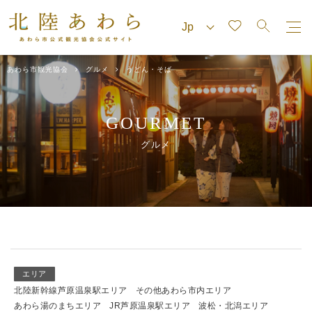
あわら市観光協会
グルメ
うどん・そば
GOURMET
グルメ
エリア
北陸新幹線芦原温泉駅エリア
その他あわら市内エリア
あわら湯のまちエリア
JR芦原温泉駅エリア
波松・北潟エリア