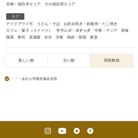
吉崎・細呂木エリア
その他近郊エリア
タグ
テイクアウト可
うどん・そば
お好み焼き・鉄板焼・たこ焼き
カフェ・菓子（スイーツ）
ラウンジ・スナック
中華・アジア
和食
喫茶
寿司
居酒屋
弁当
洋食
焼肉・韓国
食堂
新しい順
古い順
閲覧数順
・・・あわら市観光協会会員