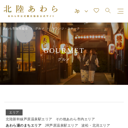
あわら市観光協会
グルメ
ラウンジ・スナック
GOURMET
グルメ
エリア
北陸新幹線芦原温泉駅エリア
その他あわら市内エリア
あわら湯のまちエリア
JR芦原温泉駅エリア
波松・北潟エリア