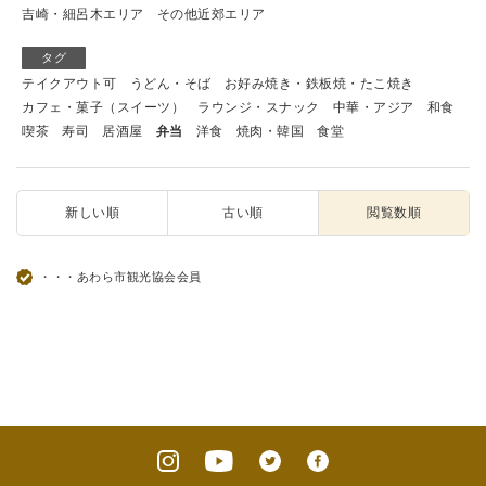
吉崎・細呂木エリア
その他近郊エリア
タグ
テイクアウト可
うどん・そば
お好み焼き・鉄板焼・たこ焼き
カフェ・菓子（スイーツ）
ラウンジ・スナック
中華・アジア
和食
喫茶
寿司
居酒屋
弁当
洋食
焼肉・韓国
食堂
新しい順
古い順
閲覧数順
・・・あわら市観光協会会員