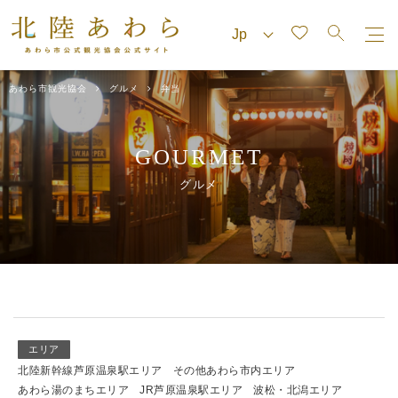
あわら市観光協会
グルメ
弁当
GOURMET
グルメ
エリア
北陸新幹線芦原温泉駅エリア
その他あわら市内エリア
あわら湯のまちエリア
JR芦原温泉駅エリア
波松・北潟エリア