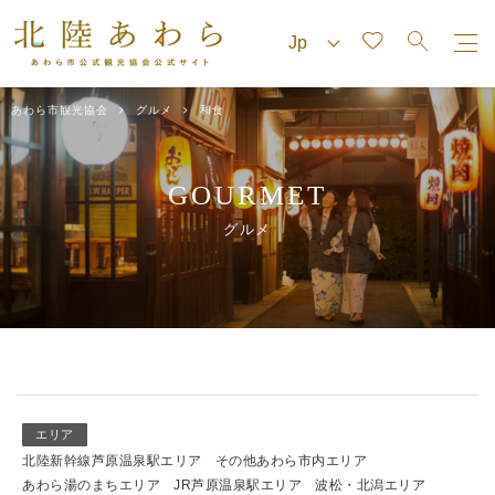
あわら市観光協会
グルメ
和食
GOURMET
グルメ
エリア
北陸新幹線芦原温泉駅エリア
その他あわら市内エリア
あわら湯のまちエリア
JR芦原温泉駅エリア
波松・北潟エリア