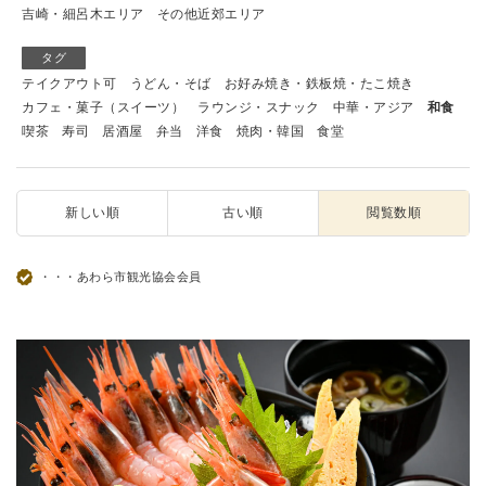
吉崎・細呂木エリア
その他近郊エリア
タグ
テイクアウト可
うどん・そば
お好み焼き・鉄板焼・たこ焼き
カフェ・菓子（スイーツ）
ラウンジ・スナック
中華・アジア
和食
喫茶
寿司
居酒屋
弁当
洋食
焼肉・韓国
食堂
新しい順
古い順
閲覧数順
・・・あわら市観光協会会員