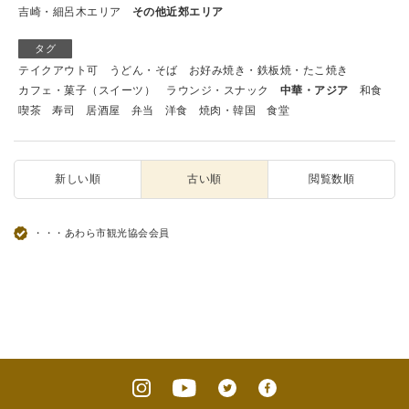
吉崎・細呂木エリア
その他近郊エリア
タグ
テイクアウト可
うどん・そば
お好み焼き・鉄板焼・たこ焼き
カフェ・菓子（スイーツ）
ラウンジ・スナック
中華・アジア
和食
喫茶
寿司
居酒屋
弁当
洋食
焼肉・韓国
食堂
新しい順
古い順
閲覧数順
・・・あわら市観光協会会員