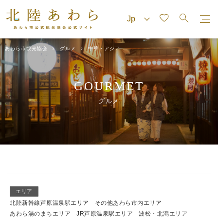
あわら市観光協会
グルメ
中華・アジア
GOURMET
グルメ
エリア
北陸新幹線芦原温泉駅エリア
その他あわら市内エリア
あわら湯のまちエリア
JR芦原温泉駅エリア
波松・北潟エリア