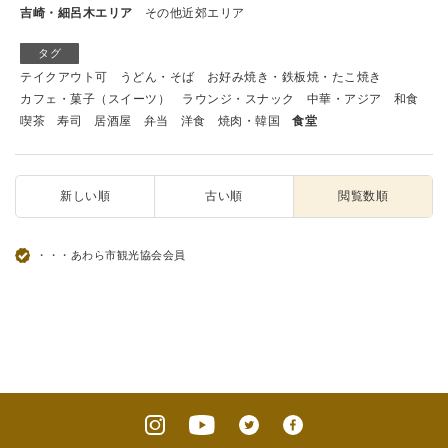
吉崎・細呂木エリア
その他近郊エリア
タグ
テイクアウト可
うどん・そば
お好み焼き・鉄板焼・たこ焼き
カフェ・菓子（スイーツ）
ラウンジ・スナック
中華・アジア
和食
喫茶
寿司
居酒屋
弁当
洋食
焼肉・韓国
食堂
新しい順
古い順
閲覧数順
・・・あわら市観光協会会員