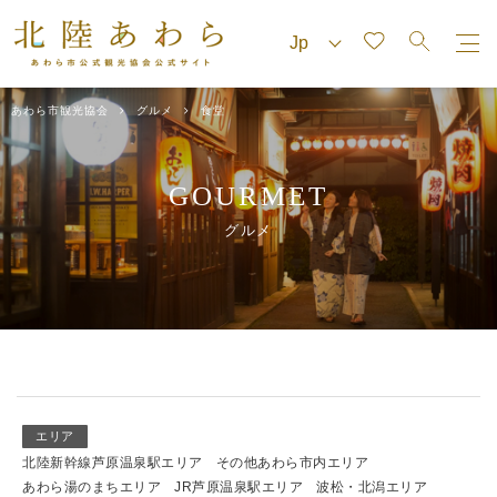
あわら市観光協会
グルメ
食堂
GOURMET
グルメ
エリア
北陸新幹線芦原温泉駅エリア
その他あわら市内エリア
あわら湯のまちエリア
JR芦原温泉駅エリア
波松・北潟エリア