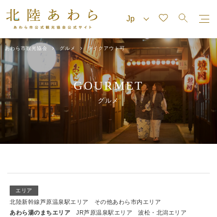
あわら市観光協会
グルメ
テイクアウト可
GOURMET
グルメ
エリア
北陸新幹線芦原温泉駅エリア
その他あわら市内エリア
あわら湯のまちエリア
JR芦原温泉駅エリア
波松・北潟エリア