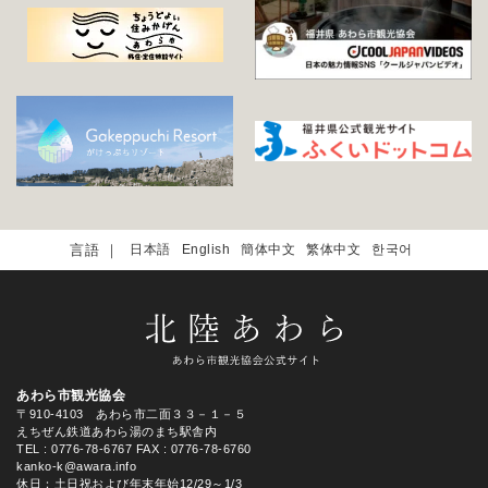
日本語
English
簡体中文
繁体中文
한국어
あわら市観光協会
〒910-4103 あわら市二面３３－１－５
えちぜん鉄道あわら湯のまち駅舎内
TEL
: 0776-78-6767
FAX : 0776-78-6760
kanko-k@awara.info
休日：土日祝および年末年始12/29～1/3