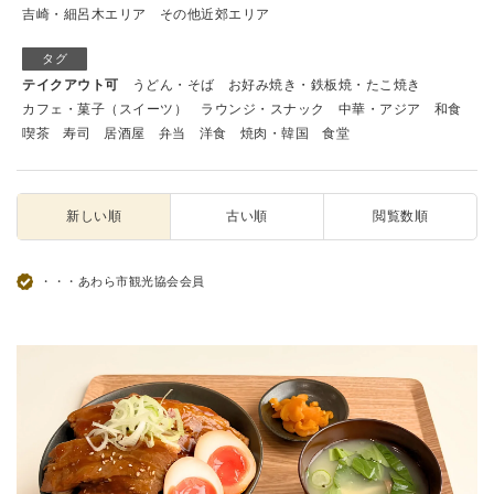
吉崎・細呂木エリア
その他近郊エリア
タグ
テイクアウト可
うどん・そば
お好み焼き・鉄板焼・たこ焼き
カフェ・菓子（スイーツ）
ラウンジ・スナック
中華・アジア
和食
喫茶
寿司
居酒屋
弁当
洋食
焼肉・韓国
食堂
新しい順
古い順
閲覧数順
・・・あわら市観光協会会員