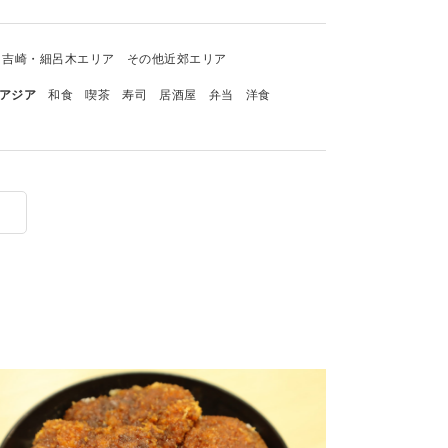
吉崎・細呂木エリア
その他近郊エリア
アジア
和食
喫茶
寿司
居酒屋
弁当
洋食