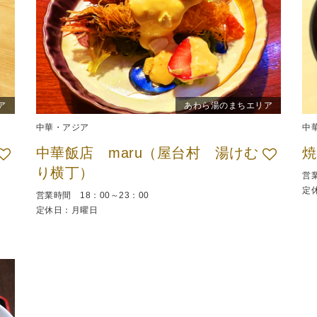
ア
あわら湯のまちエリア
中華・アジア
中
中華飯店 maru（屋台村 湯けむ
焼
り横丁）
営業
定
営業時間 18：00～23：00
定休日：月曜日