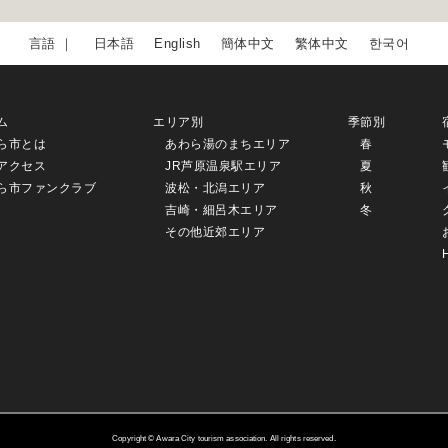
日本語
English
簡体中文
繁体中文
한국어
ム
エリア別
季節別
ら市とは
あわら湯のまちエリア
春
アクセス
JR芦原温泉駅エリア
夏
ら市ファンクラブ
波松・北潟エリア
秋
吉崎・細呂木エリア
冬
その他近郊エリア
Copyright © Awara City tourism association. All rights reserved.