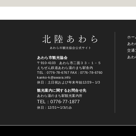
ホー
あわ
交通
あわ
あわら市観光協会
〒910-4103 あわら市二面３３－１－５
えちぜん鉄道あわら湯のまち駅舎内
TEL
: 0776-78-6767
FAX : 0776-78-6760
kanko-k@awara.info
休日：土日祝および年末年始12/29～1/3
観光案内に関するお問合せ先
あわら湯のまち駅観光案内所
TEL：0776-77-1877
休日：12/31〜1/3のみ