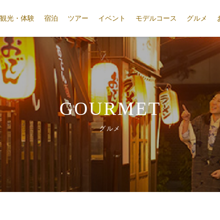
観光・体験
宿泊
ツアー
イベント
モデルコース
グルメ
GOURMET
グルメ