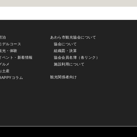
宿泊
あわら市観光協会について
モデルコース
協会について
観光・体験
組織図・決算
イベント・新着情報
協会会員名簿（各リンク）
グルメ
施設利用について
お土産
観光関係者向け
HAPPYコラム