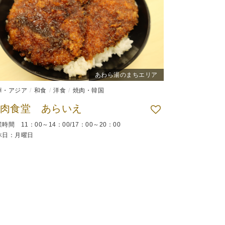
あわら湯のまちエリア
華・アジア
和食
洋食
焼肉・韓国
肉食堂 あらいえ
時間 11：00～14：00/17：00～20：00
休日：月曜日