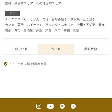
吉崎・細呂木エリア
その他近郊エリア
タグ
テイクアウト可
うどん・そば
お好み焼き・鉄板焼・たこ焼き
カフェ・菓子（スイーツ）
ラウンジ・スナック
中華・アジア
和食
喫茶
寿司
居酒屋
弁当
洋食
焼肉・韓国
食堂
新しい順
古い順
閲覧数順
・・・あわら市観光協会会員