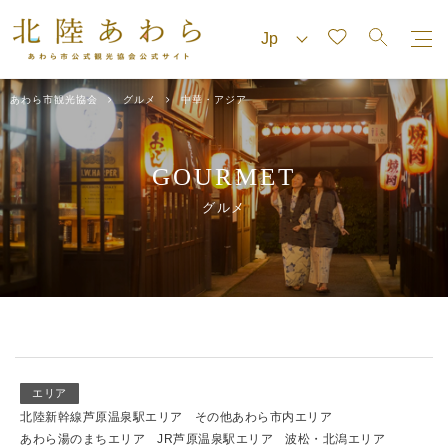
あわら市観光協会
グルメ
中華・アジア
GOURMET
グルメ
エリア
北陸新幹線芦原温泉駅エリア
その他あわら市内エリア
あわら湯のまちエリア
JR芦原温泉駅エリア
波松・北潟エリア