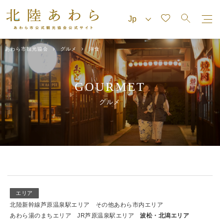
あわら市観光協会
グルメ
洋食
GOURMET
グルメ
エリア
北陸新幹線芦原温泉駅エリア
その他あわら市内エリア
あわら湯のまちエリア
JR芦原温泉駅エリア
波松・北潟エリア