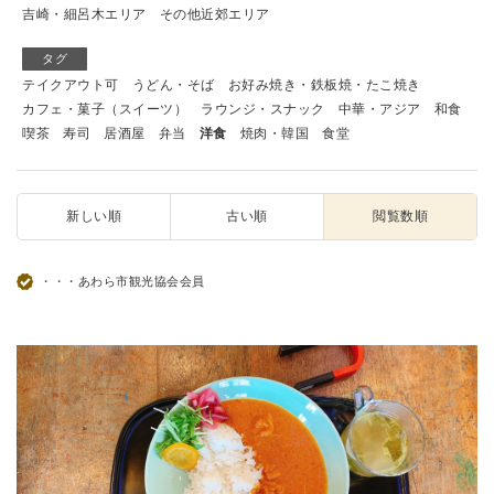
吉崎・細呂木エリア
その他近郊エリア
タグ
テイクアウト可
うどん・そば
お好み焼き・鉄板焼・たこ焼き
カフェ・菓子（スイーツ）
ラウンジ・スナック
中華・アジア
和食
喫茶
寿司
居酒屋
弁当
洋食
焼肉・韓国
食堂
新しい順
古い順
閲覧数順
・・・あわら市観光協会会員