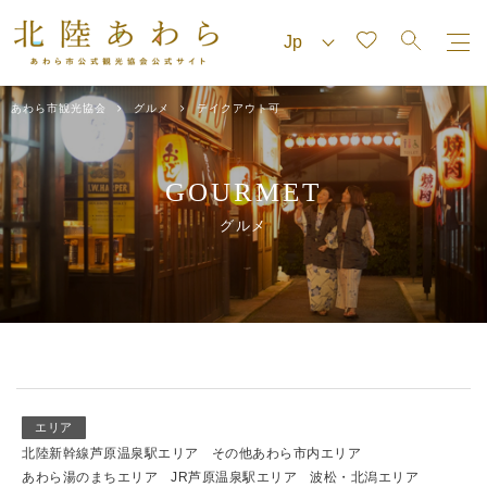
あわら市観光協会
グルメ
テイクアウト可
GOURMET
グルメ
エリア
北陸新幹線芦原温泉駅エリア
その他あわら市内エリア
あわら湯のまちエリア
JR芦原温泉駅エリア
波松・北潟エリア