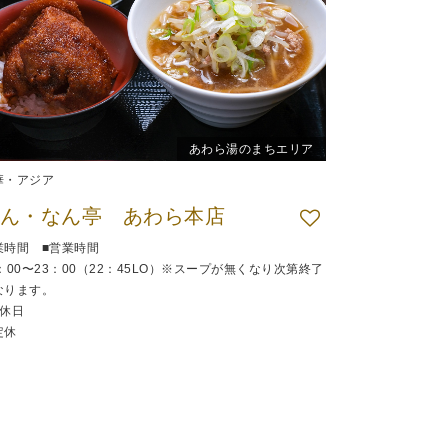
あわら湯のまちエリア
華・アジア
ん・なん亭 あわら本店
業時間 ■営業時間
0：00〜23：00（22：45LO）※スープが無くなり次第終了
なります。
定休日
定休