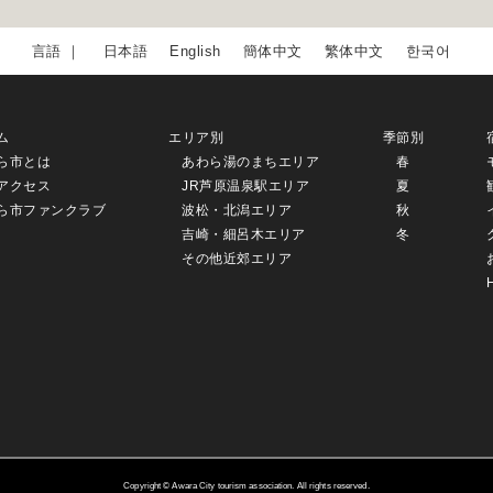
日本語
English
簡体中文
繁体中文
한국어
ム
エリア別
季節別
ら市とは
あわら湯のまちエリア
春
アクセス
JR芦原温泉駅エリア
夏
ら市ファンクラブ
波松・北潟エリア
秋
吉崎・細呂木エリア
冬
その他近郊エリア
Copyright © Awara City tourism association. All rights reserved.