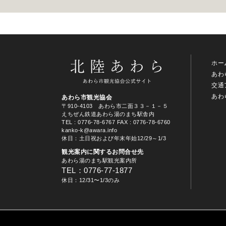
ホー
あわ
交通
あわ
あわら市観光協会
〒910-4103 あわら市二面３３－１－５
えちぜん鉄道あわら湯のまち駅舎内
TEL
: 0776-78-6767
FAX : 0776-78-6760
kanko-k@awara.info
休日：土日祝および年末年始12/29～1/3
観光案内に関するお問合せ先
あわら湯のまち駅観光案内所
TEL：0776-77-1877
休日：12/31〜1/3のみ