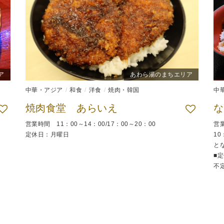
ア
あわら湯のまちエリア
中華・アジア
和食
洋食
焼肉・韓国
中
焼肉食堂 あらいえ
な
営業時間 11：00～14：00/17：00～20：00
営
定休日：月曜日
1
と
■
不