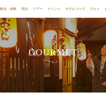
観光・体験
宿泊
ツアー
イベント
モデルコース
グルメ
GOURMET
グルメ