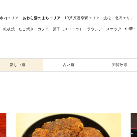
市内エリア
あわら湯のまちエリア
JR芦原温泉駅エリア
波松・北潟エリア
・鉄板焼・たこ焼き
カフェ・菓子（スイーツ）
ラウンジ・スナック
中華・
新しい順
古い順
閲覧数順