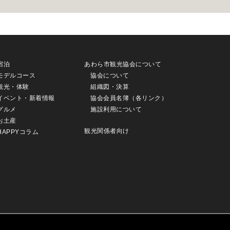
宿泊
あわら市観光協会について
モデルコース
協会について
観光・体験
組織図・決算
イベント・新着情報
協会会員名簿（各リンク）
グルメ
施設利用について
お土産
観光関係者向け
HAPPYコラム