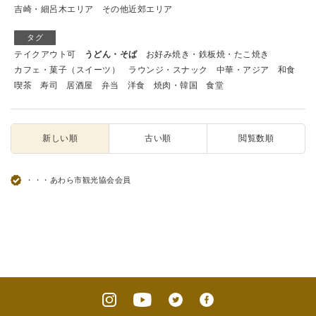
吉崎・細呂木エリア
その他近郊エリア
タグ
テイクアウト可
うどん・そば
お好み焼き・鉄板焼・たこ焼き
カフェ・菓子（スイーツ）
ラウンジ・スナック
中華・アジア
和食
喫茶
寿司
居酒屋
弁当
洋食
焼肉・韓国
食堂
新しい順
古い順
閲覧数順
・・・あわら市観光協会会員