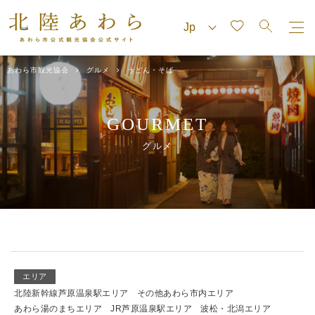
あわら市観光協会
グルメ
うどん・そば
GOURMET
グルメ
エリア
北陸新幹線芦原温泉駅エリア
その他あわら市内エリア
あわら湯のまちエリア
JR芦原温泉駅エリア
波松・北潟エリア