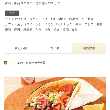
吉崎・細呂木エリア
その他近郊エリア
タグ
テイクアウト可
うどん・そば
お好み焼き・鉄板焼・たこ焼き
カフェ・菓子（スイーツ）
ラウンジ・スナック
中華・アジア
和食
喫茶
寿司
居酒屋
弁当
洋食
焼肉・韓国
食堂
新しい順
古い順
閲覧数順
・・・あわら市観光協会会員