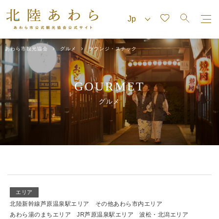
あわら市観光協会
グルメ
ラウンジ・スナック
GOURMET
グルメ
エリア
北陸新幹線芦原温泉駅エリア
その他あわら市内エリア
あわら湯のまちエリア
JR芦原温泉駅エリア
波松・北潟エリア