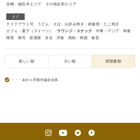
吉崎・細呂木エリア
その他近郊エリア
タグ
テイクアウト可
うどん・そば
お好み焼き・鉄板焼・たこ焼き
カフェ・菓子（スイーツ）
ラウンジ・スナック
中華・アジア
和食
喫茶
寿司
居酒屋
弁当
洋食
焼肉・韓国
食堂
新しい順
古い順
閲覧数順
・・・あわら市観光協会会員