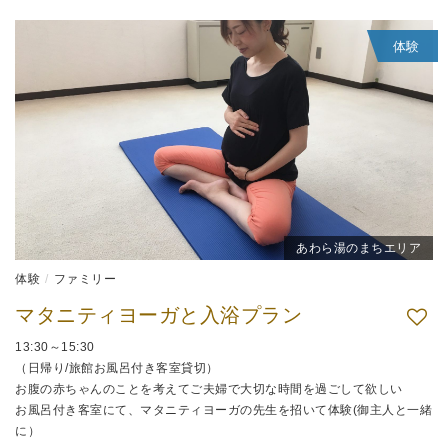
体験
あわら湯のまちエリア
体験
ファミリー
マタニティヨーガと入浴プラン
13:30～15:30
（日帰り/旅館お風呂付き客室貸切）
お腹の赤ちゃんのことを考えてご夫婦で大切な時間を過ごして欲しい
お風呂付き客室にて、マタニティヨーガの先生を招いて体験(御主人と一緒
に）