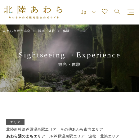
あわら市観光協会
観光・体験
体験
Sightseeing
Experience
・
観光・体験
エリア
北陸新幹線芦原温泉駅エリア
その他あわら市内エリア
あわら湯のまちエリア
JR芦原温泉駅エリア
波松・北潟エリア