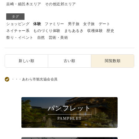
吉崎・細呂木エリア
その他近郊エリア
タグ
ショッピング
体験
ファミリー
男子旅
女子旅
デート
ネイチャー系
ものづくり体験
まちあるき
収穫体験
歴史
祭り・イベント
自然
芸術・美術
新しい順
古い順
閲覧数順
・・・あわら市観光協会会員
パンフレット
PAMPHLET