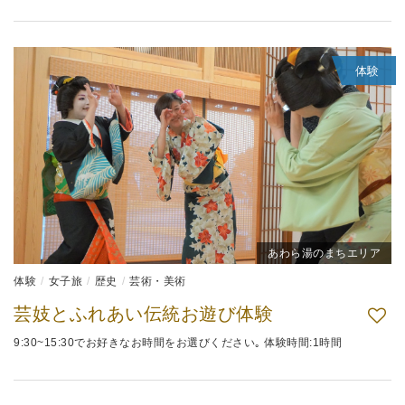
体験
あわら湯のまちエリア
体験
女子旅
歴史
芸術・美術
芸妓とふれあい伝統お遊び体験
9:30~15:30でお好きなお時間をお選びください｡ 体験時間:1時間