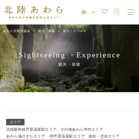
あわら市観光協会
観光・体験
祭り・イベント
Sightseeing
Experience
・
観光・体験
エリア
北陸新幹線芦原温泉駅エリア
その他あわら市内エリア
あわら湯のまちエリア
JR芦原温泉駅エリア
波松・北潟エリア