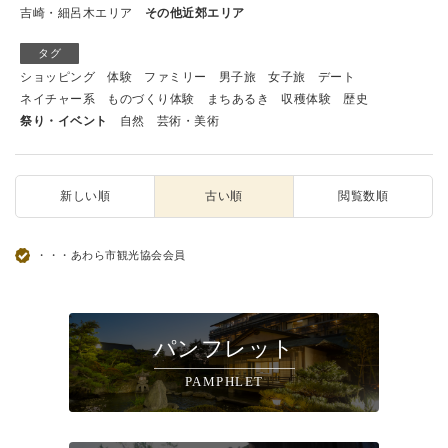
吉崎・細呂木エリア
その他近郊エリア
タグ
ショッピング
体験
ファミリー
男子旅
女子旅
デート
ネイチャー系
ものづくり体験
まちあるき
収穫体験
歴史
祭り・イベント
自然
芸術・美術
新しい順
古い順
閲覧数順
・・・あわら市観光協会会員
パンフレット
PAMPHLET