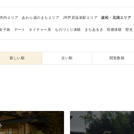
市内エリア
あわら湯のまちエリア
JR芦原温泉駅エリア
波松・北潟エリア
女子旅
デート
ネイチャー系
ものづくり体験
まちあるき
収穫体験
歴史
新しい順
古い順
閲覧数順
ト