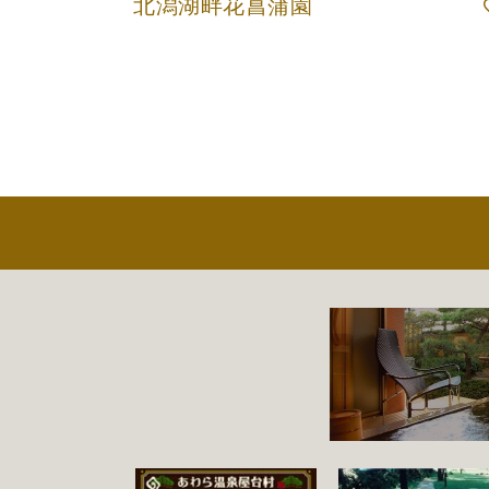
北潟湖畔花菖蒲園