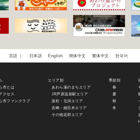
日本語
English
簡体中文
繁体中文
한국어
ム
エリア別
季節別
ら市とは
あわら湯のまちエリア
春
アクセス
JR芦原温泉駅エリア
夏
ら市ファンクラブ
波松・北潟エリア
秋
吉崎・細呂木エリア
冬
その他近郊エリア