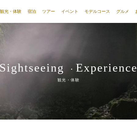
観光・体験
宿泊
ツアー
イベント
モデルコース
グルメ
Sightseeing
Experienc
・
観光・体験