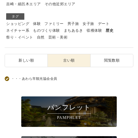
吉崎・細呂木エリア
その他近郊エリア
タグ
ショッピング
体験
ファミリー
男子旅
女子旅
デート
ネイチャー系
ものづくり体験
まちあるき
収穫体験
歴史
祭り・イベント
自然
芸術・美術
新しい順
古い順
閲覧数順
・・・あわら市観光協会会員
パンフレット
PAMPHLET