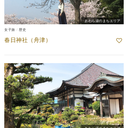
あわら湯のまちエリア
女子旅
歴史
春日神社（舟津）