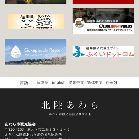
日本語
English
簡体中文
繁体中文
한국어
あわら市観光協会
〒910-4103 あわら市二面３３－１－５
えちぜん鉄道あわら湯のまち駅舎内