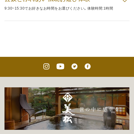
9:30~15:30でお好きなお時間をお選びください｡ 体験時間:1時間