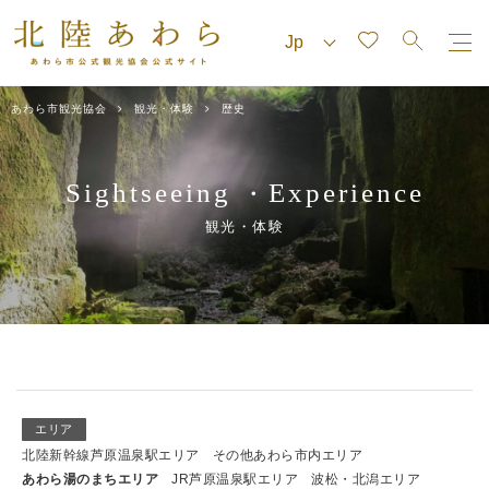
あわら市観光協会
観光・体験
歴史
Sightseeing
Experience
・
観光・体験
エリア
北陸新幹線芦原温泉駅エリア
その他あわら市内エリア
あわら湯のまちエリア
JR芦原温泉駅エリア
波松・北潟エリア