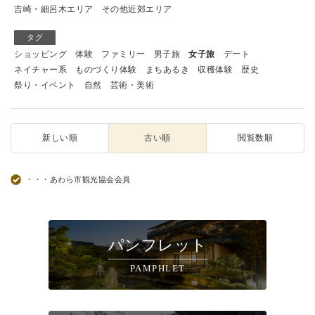
吉崎・細呂木エリア
その他近郊エリア
タグ
ショッピング
体験
ファミリー
男子旅
女子旅
デート
ネイチャー系
ものづくり体験
まちあるき
収穫体験
歴史
祭り・イベント
自然
芸術・美術
新しい順
古い順
閲覧数順
・・・あわら市観光協会会員
パンフレット
PAMPHLET