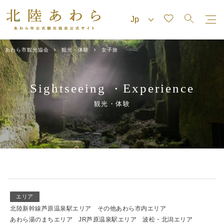
あわら市観光協会
観光・体験
女子旅
Sightseeing
Experience
・
観光・体験
エリア
北陸新幹線芦原温泉駅エリア
その他あわら市内エリア
あわら湯のまちエリア
JR芦原温泉駅エリア
波松・北潟エリア