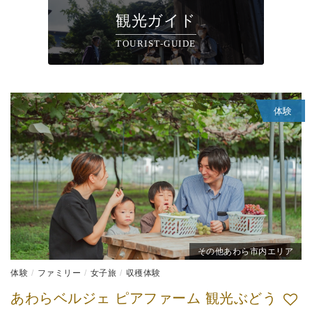
観光ガイド
TOURIST-GUIDE
体験
その他あわら市内エリア
体験
ファミリー
女子旅
収穫体験
あわらベルジェ ピアファーム 観光ぶどう