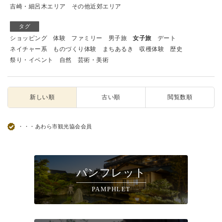
吉崎・細呂木エリア
その他近郊エリア
タグ
ショッピング
体験
ファミリー
男子旅
女子旅
デート
ネイチャー系
ものづくり体験
まちあるき
収穫体験
歴史
祭り・イベント
自然
芸術・美術
新しい順
古い順
閲覧数順
・・・あわら市観光協会会員
パンフレット
PAMPHLET