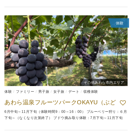
体験
その他あわら市内エリア
体験
ファミリー
男子旅
女子旅
デート
収穫体験
あわら温泉フルーツパークOKAYU（ぶど
6月中旬～11月下旬（体験時間9：00～16：00） ブルーベリー狩り：６月
下旬～（なくなり次第終了） ブドウ摘み取り体験：7月下旬～11月下旬