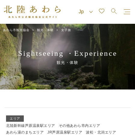
あわら市観光協会
観光・体験
女子旅
Sightseeing
Experience
・
観光・体験
エリア
北陸新幹線芦原温泉駅エリア
その他あわら市内エリア
あわら湯のまちエリア
JR芦原温泉駅エリア
波松・北潟エリア