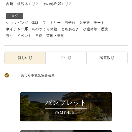
吉崎・細呂木エリア
その他近郊エリア
タグ
ショッピング
体験
ファミリー
男子旅
女子旅
デート
ネイチャー系
ものづくり体験
まちあるき
収穫体験
歴史
祭り・イベント
自然
芸術・美術
新しい順
古い順
閲覧数順
・・・あわら市観光協会会員
パンフレット
PAMPHLET