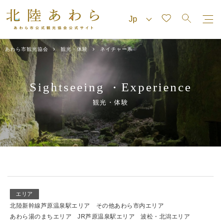
あわら市観光協会
観光・体験
ネイチャー系
Sightseeing
Experience
・
観光・体験
エリア
北陸新幹線芦原温泉駅エリア
その他あわら市内エリア
あわら湯のまちエリア
JR芦原温泉駅エリア
波松・北潟エリア