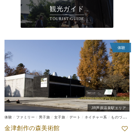
観光ガイド
TOURIST-GUIDE
体験
JR芦原温泉駅エリア
体験
ファミリー
男子旅
女子旅
デート
ネイチャー系
ものづくり体験
金津創作の森美術館