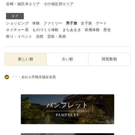
吉崎・細呂木エリア
その他近郊エリア
タグ
ショッピング
体験
ファミリー
男子旅
女子旅
デート
ネイチャー系
ものづくり体験
まちあるき
収穫体験
歴史
祭り・イベント
自然
芸術・美術
新しい順
古い順
閲覧数順
・・・あわら市観光協会会員
パンフレット
PAMPHLET