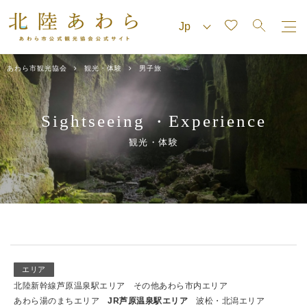
あわら市観光協会
観光・体験
男子旅
Sightseeing
Experience
・
観光・体験
エリア
北陸新幹線芦原温泉駅エリア
その他あわら市内エリア
あわら湯のまちエリア
JR芦原温泉駅エリア
波松・北潟エリア