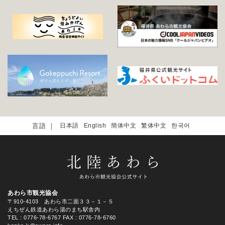
日本語
English
簡体中文
繁体中文
한국어
あわら市観光協会
〒910-4103 あわら市二面３３－１－５
えちぜん鉄道あわら湯のまち駅舎内
TEL
: 0776-78-6767
FAX : 0776-78-6760