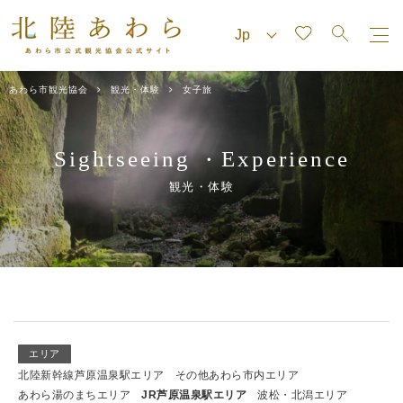
あわら市観光協会
観光・体験
女子旅
Sightseeing
Experience
・
観光・体験
エリア
北陸新幹線芦原温泉駅エリア
その他あわら市内エリア
あわら湯のまちエリア
JR芦原温泉駅エリア
波松・北潟エリア