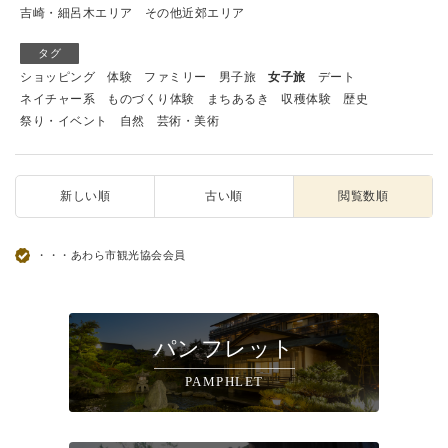
吉崎・細呂木エリア
その他近郊エリア
タグ
ショッピング
体験
ファミリー
男子旅
女子旅
デート
ネイチャー系
ものづくり体験
まちあるき
収穫体験
歴史
祭り・イベント
自然
芸術・美術
新しい順
古い順
閲覧数順
・・・あわら市観光協会会員
パンフレット
PAMPHLET