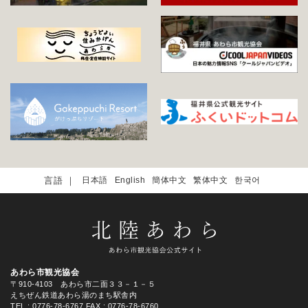
日本語
English
簡体中文
繁体中文
한국어
あわら市観光協会
〒910-4103 あわら市二面３３－１－５
えちぜん鉄道あわら湯のまち駅舎内
TEL
: 0776-78-6767
FAX : 0776-78-6760