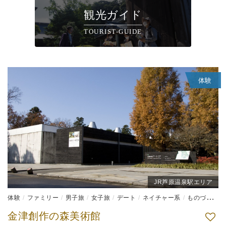
観光ガイド
TOURIST-GUIDE
体験
JR芦原温泉駅エリア
体験
ファミリー
男子旅
女子旅
デート
ネイチャー系
ものづくり体験
金津創作の森美術館