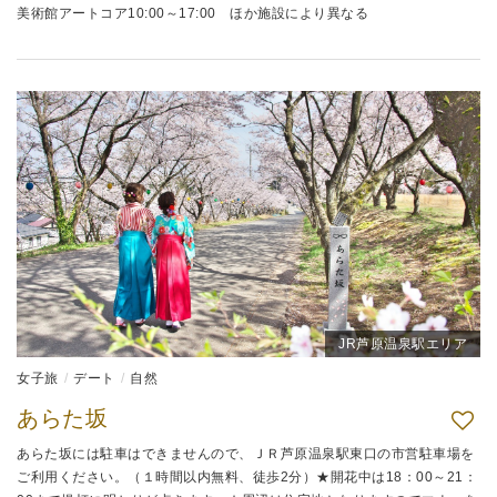
美術館アートコア10:00～17:00 ほか施設により異なる
JR芦原温泉駅エリア
女子旅
デート
自然
あらた坂
あらた坂には駐車はできませんので、ＪＲ芦原温泉駅東口の市営駐車場を
ご利用ください。（１時間以内無料、徒歩2分）★開花中は18：00～21：