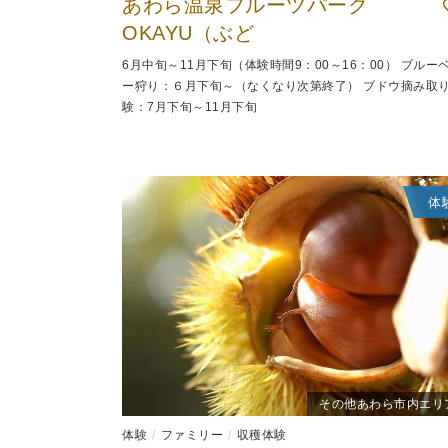
あわら温泉フルーツパーク
OKAYU（ぶど
6月中旬～11月下旬（体験時間9：00～16：00） ブルー
ー狩り：６月下旬～（なくなり次第終了） ブドウ摘み取
験：7月下旬～11月下旬
体
その他あわら市内エリ
体験
ファミリー
収穫体験