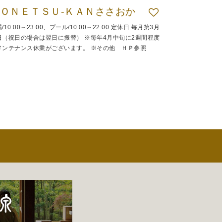
ＯＮＥＴＳＵ-ＫＡＮささおか
/10:00～23:00、プール/10:00～22:00 定休日 毎月第3月
日（祝日の場合は翌日に振替） ※毎年4月中旬に2週間程度
メンテナンス休業がございます。 ※その他 ＨＰ参照