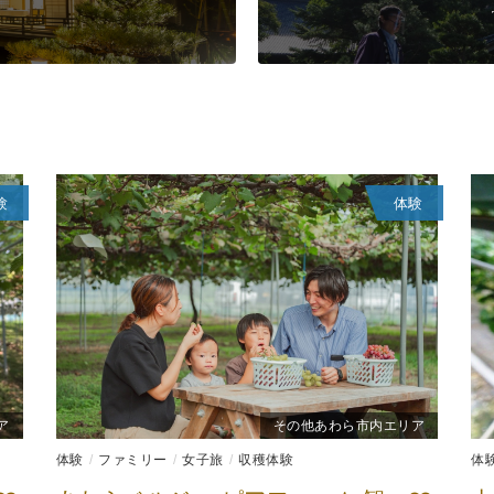
験
体験
ア
その他あわら市内エリア
体験
ファミリー
女子旅
収穫体験
体