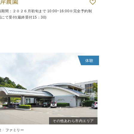
岸農園
催期間：２０２６月初旬まで 10:00~16:00※完全予約制
話にて受付(最終受付15：30)
体験
その他あわら市内エリア
験
ファミリー