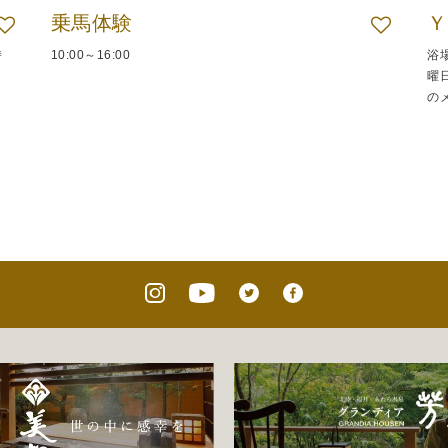
乗馬体験
Ｙ
時
10:00～16:00
浴場
曜
の