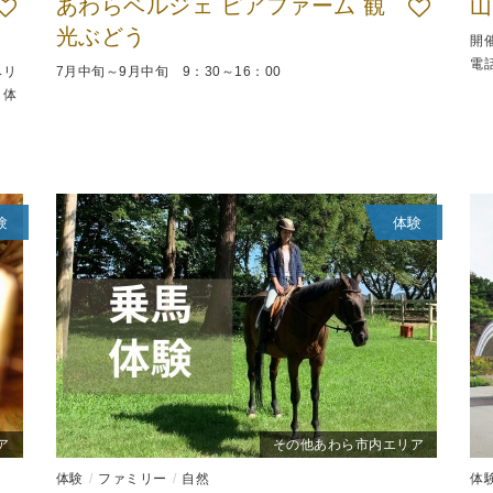
あわらベルジェ ピアファーム 観
山
光ぶどう
開
電
ベリ
7月中旬～9月中旬 9：30～16：00
り体
験
体験
ア
その他あわら市内エリア
体験
ファミリー
自然
体