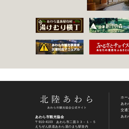
ホー
あわ
交通
あわ
あわら市観光協会
〒910-4103 あわら市二面３３－１－５
えちぜん鉄道あわら湯のまち駅舎内