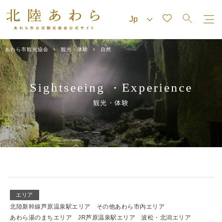
あわら市観光協会
観光・体験
自然
Sightseeing
Experience
・
観光・体験
エリア
北陸新幹線芦原温泉駅エリア
その他あわら市内エリア
あわら湯のまちエリア
JR芦原温泉駅エリア
波松・北潟エリア