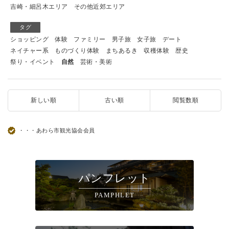
吉崎・細呂木エリア
その他近郊エリア
タグ
ショッピング
体験
ファミリー
男子旅
女子旅
デート
ネイチャー系
ものづくり体験
まちあるき
収穫体験
歴史
祭り・イベント
自然
芸術・美術
新しい順
古い順
閲覧数順
・・・あわら市観光協会会員
パンフレット
PAMPHLET