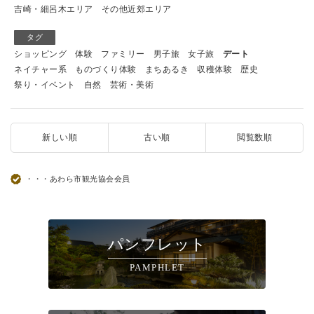
吉崎・細呂木エリア
その他近郊エリア
タグ
ショッピング
体験
ファミリー
男子旅
女子旅
デート
ネイチャー系
ものづくり体験
まちあるき
収穫体験
歴史
祭り・イベント
自然
芸術・美術
新しい順
古い順
閲覧数順
・・・あわら市観光協会会員
パンフレット
PAMPHLET