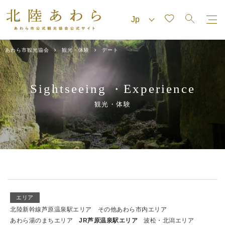
あわら市観光協会
観光・体験
デート
Sightseeing
Experience
・
観光・体験
エリア
北陸新幹線芦原温泉駅エリア
その他あわら市内エリア
あわら湯のまちエリア
JR芦原温泉駅エリア
波松・北潟エリア