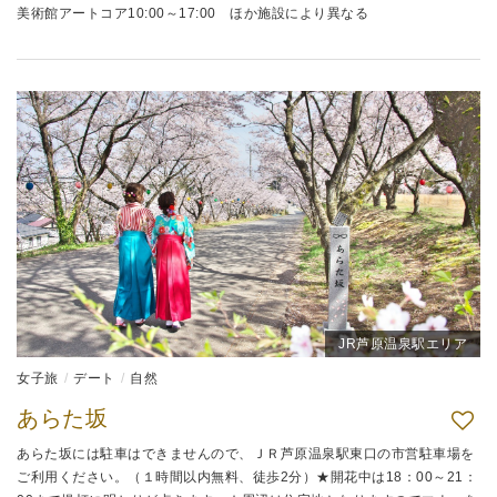
美術館アートコア10:00～17:00 ほか施設により異なる
JR芦原温泉駅エリア
女子旅
デート
自然
あらた坂
あらた坂には駐車はできませんので、ＪＲ芦原温泉駅東口の市営駐車場を
ご利用ください。（１時間以内無料、徒歩2分）★開花中は18：00～21：