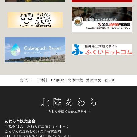
日本語
English
簡体中文
繁体中文
한국어
あわら市観光協会
〒910-4103 あわら市二面３３－１－５
えちぜん鉄道あわら湯のまち駅舎内
TEL
: 0776-78-6767
FAX : 0776-78-6760