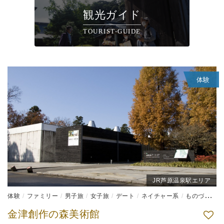
観光ガイド
TOURIST-GUIDE
体験
JR芦原温泉駅エリア
体験
ファミリー
男子旅
女子旅
デート
ネイチャー系
ものづくり体験
金津創作の森美術館